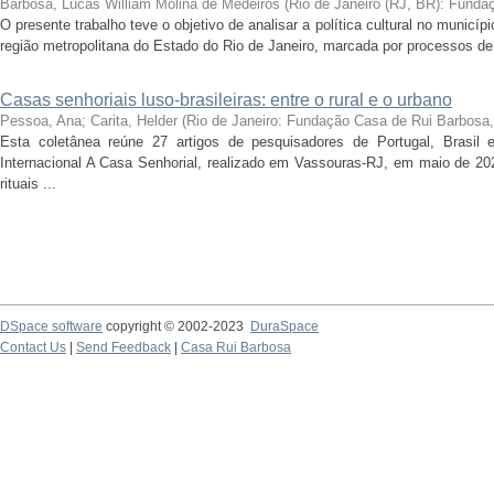
Barbosa, Lucas William Molina de Medeiros
(
Rio de Janeiro (RJ, BR): Fund
O presente trabalho teve o objetivo de analisar a política cultural no munic
região metropolitana do Estado do Rio de Janeiro, marcada por processos de
Casas senhoriais luso-brasileiras: entre o rural e o urbano
Pessoa, Ana; Carita, Helder
(
Rio de Janeiro: Fundação Casa de Rui Barbosa
Esta coletânea reúne 27 artigos de pesquisadores de Portugal, Brasil 
Internacional A Casa Senhorial, realizado em Vassouras-RJ, em maio de 202
rituais ...
DSpace software
copyright © 2002-2023
DuraSpace
Contact Us
|
Send Feedback
|
Casa Rui Barbosa