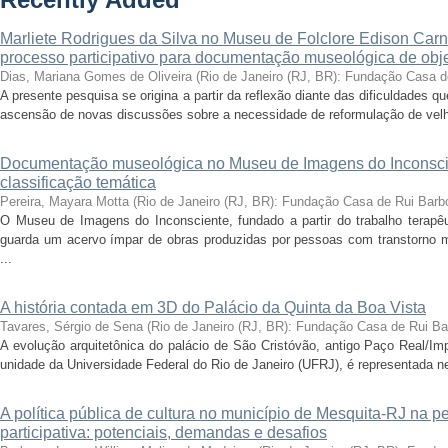
Recently Added
Marliete Rodrigues da Silva no Museu de Folclore Edison Carn
processo participativo para documentação museológica de obje
Dias, Mariana Gomes de Oliveira
(
Rio de Janeiro (RJ, BR): Fundação Casa 
A presente pesquisa se origina a partir da reflexão diante das dificuldades
ascensão de novas discussões sobre a necessidade de reformulação de velha
Documentação museológica no Museu de Imagens do Inconscie
classificação temática
Pereira, Mayara Motta
(
Rio de Janeiro (RJ, BR): Fundação Casa de Rui Barb
O Museu de Imagens do Inconsciente, fundado a partir do trabalho terapêut
guarda um acervo ímpar de obras produzidas por pessoas com transtorno me
...
A história contada em 3D do Palácio da Quinta da Boa Vista
Tavares, Sérgio de Sena
(
Rio de Janeiro (RJ, BR): Fundação Casa de Rui B
A evolução arquitetônica do palácio de São Cristóvão, antigo Paço Real/Im
unidade da Universidade Federal do Rio de Janeiro (UFRJ), é representada nes
A política pública de cultura no município de Mesquita-RJ na 
participativa: potenciais, demandas e desafios