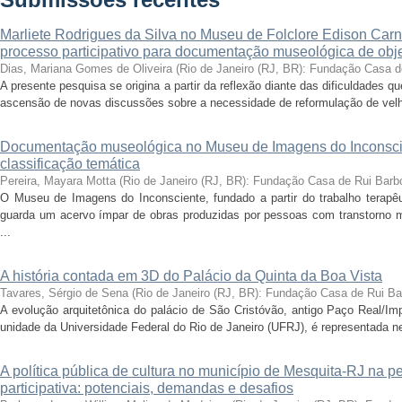
Submissões recentes
Marliete Rodrigues da Silva no Museu de Folclore Edison Carn
processo participativo para documentação museológica de obje
Dias, Mariana Gomes de Oliveira
(
Rio de Janeiro (RJ, BR): Fundação Casa 
A presente pesquisa se origina a partir da reflexão diante das dificuldades
ascensão de novas discussões sobre a necessidade de reformulação de velha
Documentação museológica no Museu de Imagens do Inconscie
classificação temática
Pereira, Mayara Motta
(
Rio de Janeiro (RJ, BR): Fundação Casa de Rui Barb
O Museu de Imagens do Inconsciente, fundado a partir do trabalho terapêut
guarda um acervo ímpar de obras produzidas por pessoas com transtorno me
...
A história contada em 3D do Palácio da Quinta da Boa Vista
Tavares, Sérgio de Sena
(
Rio de Janeiro (RJ, BR): Fundação Casa de Rui B
A evolução arquitetônica do palácio de São Cristóvão, antigo Paço Real/Im
unidade da Universidade Federal do Rio de Janeiro (UFRJ), é representada nes
A política pública de cultura no município de Mesquita-RJ na 
participativa: potenciais, demandas e desafios