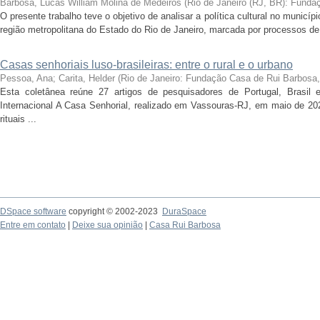
Barbosa, Lucas William Molina de Medeiros
(
Rio de Janeiro (RJ, BR): Fund
O presente trabalho teve o objetivo de analisar a política cultural no munic
região metropolitana do Estado do Rio de Janeiro, marcada por processos de
Casas senhoriais luso-brasileiras: entre o rural e o urbano
Pessoa, Ana; Carita, Helder
(
Rio de Janeiro: Fundação Casa de Rui Barbosa
Esta coletânea reúne 27 artigos de pesquisadores de Portugal, Brasil 
Internacional A Casa Senhorial, realizado em Vassouras-RJ, em maio de 202
rituais ...
DSpace software
copyright © 2002-2023
DuraSpace
Entre em contato
|
Deixe sua opinião
|
Casa Rui Barbosa