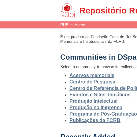
RUBI :: Home
Repositório R
RUBI :: Home
É um produto da Fundação Casa de Rui Barb
Memoriais e Institucionais da FCRB.
Communities in DSpa
Select a community to browse its collectio
Acervos memoriais
Centro de Pesquisa
Centro de Referência de Polít
Eventos e Sites Temáticos
Produção Intelectual
Produção na Imprensa
Programa de Pós-Graduação
Publicações da FCRB