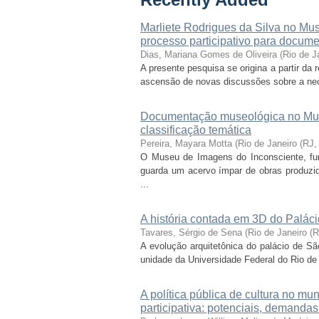
Recently Added
Marliete Rodrigues da Silva no Mu
processo participativo para docume
Dias, Mariana Gomes de Oliveira
(
Rio de J
A presente pesquisa se origina a partir da
ascensão de novas discussões sobre a nece
Documentação museológica no Muse
classificação temática
Pereira, Mayara Motta
(
Rio de Janeiro (RJ
O Museu de Imagens do Inconsciente, funda
guarda um acervo ímpar de obras produzid
...
A história contada em 3D do Paláci
Tavares, Sérgio de Sena
(
Rio de Janeiro (
A evolução arquitetônica do palácio de Sã
unidade da Universidade Federal do Rio de J
A política pública de cultura no m
participativa: potenciais, demandas