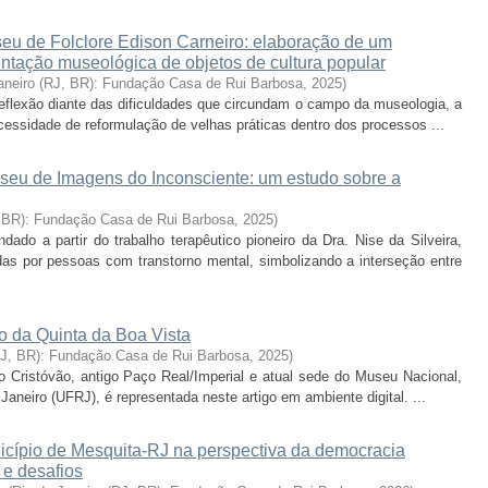
seu de Folclore Edison Carneiro: elaboração de um
ntação museológica de objetos de cultura popular
aneiro (RJ, BR): Fundação Casa de Rui Barbosa
,
2025
)
 reflexão diante das dificuldades que circundam o campo da museologia, a
ssidade de reformulação de velhas práticas dentro dos processos ...
u de Imagens do Inconsciente: um estudo sobre a
, BR): Fundação Casa de Rui Barbosa
,
2025
)
do a partir do trabalho terapêutico pioneiro da Dra. Nise da Silveira,
as por pessoas com transtorno mental, simbolizando a interseção entre
o da Quinta da Boa Vista
RJ, BR): Fundação Casa de Rui Barbosa
,
2025
)
o Cristóvão, antigo Paço Real/Imperial e atual sede do Museu Nacional,
aneiro (UFRJ), é representada neste artigo em ambiente digital. ...
unicípio de Mesquita-RJ na perspectiva da democracia
 e desafios