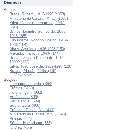
Discover
Author
Braga, Rubem, 1913-1990 (4058)
Ministério da Cultura (MinC) (1087)
Silva, Gonçalo Ferreira da, 1937-
(296)
Barros, Leandro Gomes de, 1865-
1918 (265)
Cavalcante, Rodolfo Coelho, 1919-
1986 (154)
Alves, Apolônio, 1926-1998 (150)
Maxado, Franklin, 1943- (144)
Sena, Joaquim Batista de, 1912-
1990? (132)
Silva, João José da, 1922-1997 (126)
Batista, Abraão, 1935- (119)
... View More
Subject
Literatura de cordel (7362)
Crônica (3260)
Herói singular (932)
Herói casal (896)
Sátira social (529)
Sobrenatural (468)
Crônica - Descrições (431)
Ministério da Cultura (MinC) (395)
Pelejas (394)
Sátira - Humorismo (383)
... View More