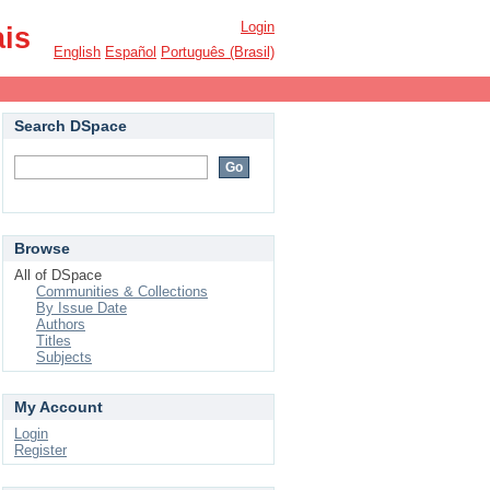
Login
ais
English
Español
Português (Brasil)
Search DSpace
Browse
All of DSpace
Communities & Collections
By Issue Date
Authors
Titles
Subjects
My Account
Login
Register