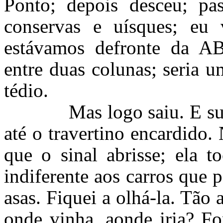
Ponto; depois desceu; pa
conservas e uísques; eu
estávamos defronte da A
entre duas colunas; seria u
tédio.
Mas logo saiu. E subiu 
até o travertino encardido.
que o sinal abrisse; ela t
indiferente aos carros que
asas. Fiquei a olhá-la. Tão 
onde vinha, aonde iria? For