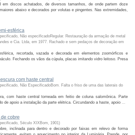
al em discos achatados, de diversos tamanhos, de onde partem doze
maiores abaixo e decorados por volutas e pingentes. Nas extremidades,
mi-esférica
pecificado, Não especificadoRegular. Restauração da armação de metal
rnandes e Cia. Ltda, em 1977. Rachado e sem pedaços de decoração em
esférica, recortada, vazada e decorada em elementos zoomórficos e
ináculo. Fechando os vãos da cúpula, placas imitando vidro leitoso. Presa
escura com haste central
ecificado, Não EspecificadoBom. Falta o friso de uma das laterais do
a, com haste central torneada em feitio de coluna salomônica. Parte
o de apoio a instalação da parte elétrica. Circundando a haste, apoio ...
 de cobre
specificado, Século XIXBom
,
1901
)
bre, inclinada para dentro e decorado por faixas em relevo de forma
ricamente, evitam o aquecimento no interior da Luminária. Prende, por