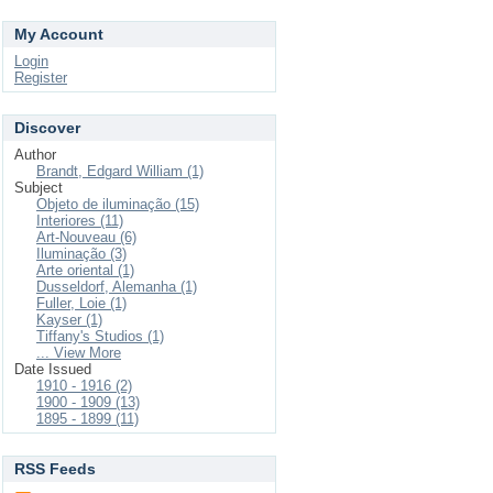
My Account
Login
Register
Discover
Author
Brandt, Edgard William (1)
Subject
Objeto de iluminação (15)
Interiores (11)
Art-Nouveau (6)
Iluminação (3)
Arte oriental (1)
Dusseldorf, Alemanha (1)
Fuller, Loie (1)
Kayser (1)
Tiffany's Studios (1)
... View More
Date Issued
1910 - 1916 (2)
1900 - 1909 (13)
1895 - 1899 (11)
RSS Feeds