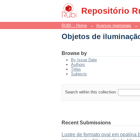
Objetos de iluminação
Repositório R
RUBI :: Home
→
Acervos memoriais
→
Objetos de iluminação
Browse by
By Issue Date
Authors
Titles
Subjects
Search within this collection:
Recent Submissions
Lustre de formato oval em opalina b