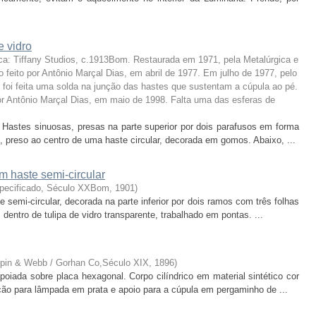
 vidro
a: Tiffany Studios, c.1913Bom. Restaurada em 1971, pela Metalúrgica e
feito por Antônio Marçal Dias, em abril de 1977. Em julho de 1977, pelo
 foi feita uma solda na junção das hastes que sustentam a cúpula ao pé.
por Antônio Marçal Dias, em maio de 1998. Falta uma das esferas de
 Hastes sinuosas, presas na parte superior por dois parafusos em forma
preso ao centro de uma haste circular, decorada em gomos. Abaixo, ...
m haste semi-circular
specificado, Século XXBom
,
1901
)
 semi-circular, decorada na parte inferior por dois ramos com três folhas
entro de tulipa de vidro transparente, trabalhado em pontas. ...
Mappin & Webb / Gorhan Co,Século XIX
,
1896
)
poiada sobre placa hexagonal. Corpo cilíndrico em material sintético cor
ção para lâmpada em prata e apoio para a cúpula em pergaminho de ...