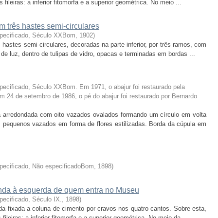
ileiras: a inferior fitomorfa e a superior geométrica. No meio ...
m três hastes semi-circulares
specificado, Século XXBom
,
1902
)
 hastes semi-circulares, decoradas na parte inferior, por três ramos, com
e luz, dentro de tulipas de vidro, opacas e terminadas em bordas ...
pecificado, Século XXBom. Em 1971, o abajur foi restaurado pela
 24 de setembro de 1986, o pé do abajur foi restaurado por Bernardo
 arredondada com oito vazados ovalados formando um círculo em volta
, pequenos vazados em forma de flores estilizadas. Borda da cúpula em
pecificado, Não especificadoBom
,
1898
)
unda à esquerda de quem entra no Museu
pecificado, Século IX.
,
1898
)
da fixada a coluna de cimento por cravos nos quatro cantos. Sobre esta,
leiras: a inferior fitomorfa e a superior geométrica. No meio da ...