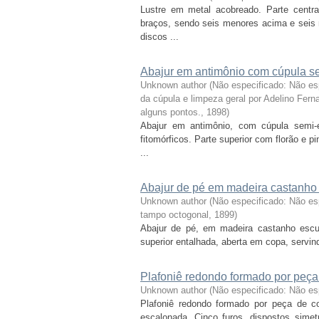
Lustre em metal acobreado. Parte centr
braços, sendo seis menores acima e seis 
discos ...
Abajur em antimônio com cúpula se
Unknown author
(
Não especificado: Não es
da cúpula e limpeza geral por Adelino Fe
alguns pontos.
,
1898
)
Abajur em antimônio, com cúpula semi-
fitomórficos. Parte superior com florão e p
...
Abajur de pé em madeira castanho 
Unknown author
(
Não especificado: Não esp
tampo octogonal
,
1899
)
Abajur de pé, em madeira castanho escur
superior entalhada, aberta em copa, servind
Plafoniê redondo formado por peça
Unknown author
(
Não especificado: Não e
Plafoniê redondo formado por peça de co
escalonada. Cinco furos, dispostos simet