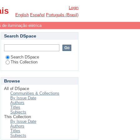
Login
ais
English
Español
Português (Brasil)
 de iluminação elétrica
Search DSpace
Search DSpace
This Collection
Browse
All of DSpace
Communities & Collections
By Issue Date
Authors
Titles
Subjects
This Collection
By Issue Date
Authors
Titles
Subjects