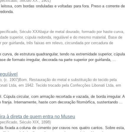
pecificado, Século XX.
,
1901
)
 leitosa, com bordas onduladas e voltadas para fora. Preso a corrente de
 redonda.
pecificado, Século XXAbajur de metal dourado, formado por haste curva,
idade superior, cúpula redonda, regulável e do mesmo material. Base de
or por guirlanda, três faixas em relevo, circundada por cercadura de
 curva, de estrutura quadrangular, tendo na extremidade superior, cúpula
e de formato irregular, decorada na parte superior por guirlanda, ...
regulável
, (c. 1907)Bom. Restauração do metal e substituição do tecido pela
nati Ltda, em 1942. Tecido trocado pela Confecções Libonati Ltda, em
l. Cúpula circular, com armação recortada e vazada, de borda irregular. A
 franja. Internamente, haste com decoração fitomórfica, sustentando ...
eira à direta de quem entra no Museu
pecificado, Século XIX
,
1898
)
da fixada a coluna de cimento por cravos nos quatro cantos. Sobre esta,