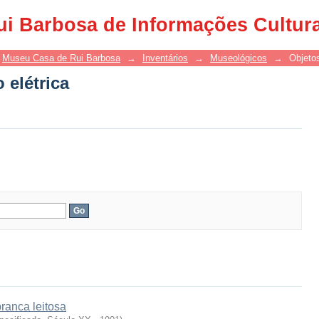
 elétrica
ui Barbosa de Informações Cultur
Museu Casa de Rui Barbosa
→
Inventários
→
Museológicos
→
Objetos
 elétrica
ranca leitosa