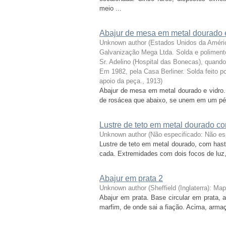
meio ...
Abajur de mesa em metal dourado e
Unknown author
(
Estados Unidos da Améric
Galvanização Mega Ltda. Solda e polimento 
Sr. Adelino (Hospital das Bonecas), quando
Em 1982, pela Casa Berliner. Solda feito 
apoio da peça.
,
1913
)
Abajur de mesa em metal dourado e vidro.
de rosácea que abaixo, se unem em um pé, 
Lustre de teto em metal dourado co
Unknown author
(
Não especificado: Não e
Lustre de teto em metal dourado, com haste
cada. Extremidades com dois focos de luz, d
Abajur em prata 2
Unknown author
(
Sheffield (Inglaterra): 
Abajur em prata. Base circular em prata, a
marfim, de onde sai a fiação. Acima, arma