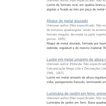
Unknown author
(
Não especificado: Não es
Lustre de formato oval, em opalina branca,
argolas e fixada ao teto por peça de metal
Abajur de metal dourado
Unknown author
(
Não especificado: Não es
de estrutura quadrangular, tendo na extrem
formato irregular, decorada na parte superi
gomos
,
1905
)
Abajur de metal dourado, formado por haste
redonda, regulável e do mesmo material. Bas
Lustre em metal amarelo de altura 
Unknown author
(
Holanda: Não especificado
Galvanização Mega Ltda e Decorações Libo
1986.
,
1907
)
Lustre em metal amarelo de altura reguláve
volta, panejamento franzido, terminando em
Luminária de jardim em ferro: prim
Unknown author
(
Não especificado: Não es
Luminária de jardim em ferro. Base quadra