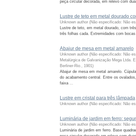
peça circular decorada, em relevo com duas f
Lustre de teto em metal dourado co
Unknown author
(
Não especificado: Não e
Lustre de teto, em metal dourado, com três
três folhas cada. Extremidades com bocas d
Abajur de mesa em metal amarelo
Unknown author
(
Não especificado: Não es
Metalúrgica de Galvanização Mega Ltda. Em
Berliner-Rio.
,
1901
)
Abajur de mesa em metal amarelo. Cúpula
do acabamento central. Entre os ovalados
faixa ...
Lustre em cristal para três lâmpada
Unknown author
(
Não especificado: Não es
Luminária de jardim em ferro: seg
Unknown author
(
Não especificado: Não es
Luminária de jardim em ferro. Base quadra
peça circular decorada em relevo com duas fi