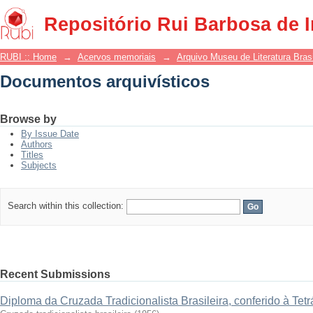
Documentos arquivísticos
Repositório Rui Barbosa de 
RUBI :: Home
→
Acervos memoriais
→
Arquivo Museu de Literatura Brasi
Documentos arquivísticos
Browse by
By Issue Date
Authors
Titles
Subjects
Search within this collection:
Recent Submissions
Diploma da Cruzada Tradicionalista Brasileira, conferido à Tetr