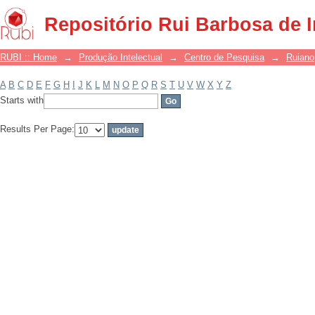
Filter by: Subject
Repositório Rui Barbosa de 
RUBI :: Home
→
Produção Intelectual
→
Centro de Pesquisa
→
Ruiano
A
B
C
D
E
F
G
H
I
J
K
L
M
N
O
P
Q
R
S
T
U
V
W
X
Y
Z
Starts with
Results Per Page: