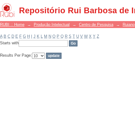
Filter by: Subject
Repositório Rui Barbosa de 
RUBI :: Home
→
Produção Intelectual
→
Centro de Pesquisa
→
Ruiano
A
B
C
D
E
F
G
H
I
J
K
L
M
N
O
P
Q
R
S
T
U
V
W
X
Y
Z
Starts with
Results Per Page: