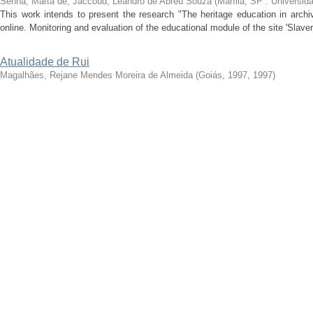
Senna, Marta de
;
Jaccoud, Leandro de Abreu Souza
(
Marília, SP : Universid
This work intends to present the research "The heritage education in arch
online. Monitoring and evaluation of the educational module of the site 'Slavery,
Atualidade de Rui
Magalhães, Rejane Mendes Moreira de Almeida
(
Goiás, 1997
,
1997
)