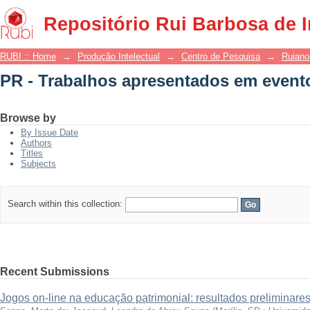
PR - Trabalhos apresentados em event
Repositório Rui Barbosa de 
RUBI :: Home
→
Produção Intelectual
→
Centro de Pesquisa
→
Ruiano
PR - Trabalhos apresentados em event
Browse by
By Issue Date
Authors
Titles
Subjects
Search within this collection:
Recent Submissions
Jogos on-line na educação patrimonial: resultados preliminare