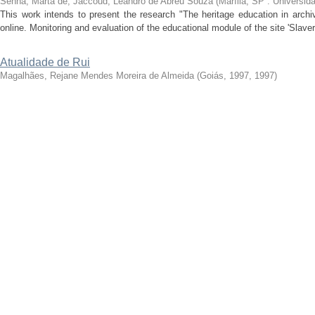
Senna, Marta de
;
Jaccoud, Leandro de Abreu Souza
(
Marília, SP : Universid
This work intends to present the research "The heritage education in arch
online. Monitoring and evaluation of the educational module of the site 'Slavery,
Atualidade de Rui
Magalhães, Rejane Mendes Moreira de Almeida
(
Goiás, 1997
,
1997
)