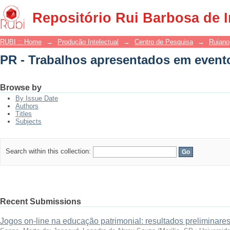
PR - Trabalhos apresentados em event
Repositório Rui Barbosa de 
RUBI :: Home
→
Produção Intelectual
→
Centro de Pesquisa
→
Ruiano
PR - Trabalhos apresentados em event
Browse by
By Issue Date
Authors
Titles
Subjects
Search within this collection:
Recent Submissions
Jogos on-line na educação patrimonial: resultados preliminare