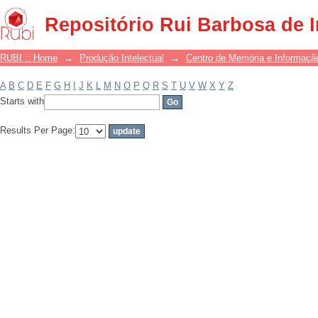
Filter by: Subject
Repositório Rui Barbosa de 
RUBI :: Home
→
Produção Intelectual
→
Centro de Memória e Informaçã
A
B
C
D
E
F
G
H
I
J
K
L
M
N
O
P
Q
R
S
T
U
V
W
X
Y
Z
Starts with
Results Per Page: