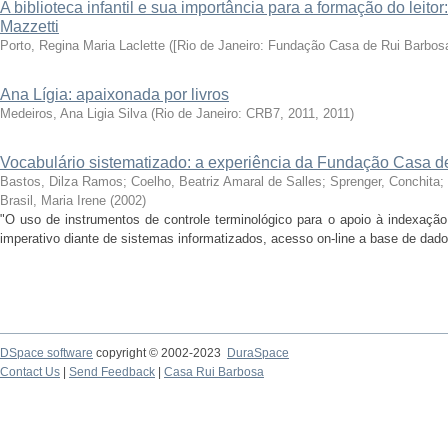
A biblioteca infantil e sua importância para a formação do leitor:
Mazzetti
Porto, Regina Maria Laclette
(
[Rio de Janeiro: Fundação Casa de Rui Barbosa
Ana Lígia: apaixonada por livros
Medeiros, Ana Ligia Silva
(
Rio de Janeiro: CRB7, 2011
,
2011
)
Vocabulário sistematizado: a experiência da Fundação Casa d
Bastos, Dilza Ramos
;
Coelho, Beatriz Amaral de Salles
;
Sprenger, Conchita
;
Brasil, Maria Irene
(
2002
)
"O uso de instrumentos de controle terminológico para o apoio à indexação
imperativo diante de sistemas informatizados, acesso on-line a base de dados
DSpace software
copyright © 2002-2023
DuraSpace
Contact Us
|
Send Feedback
|
Casa Rui Barbosa