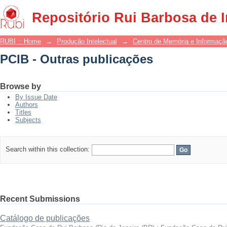
PCIB - Outras publicações
Repositório Rui Barbosa de 
RUBI :: Home
→
Produção Intelectual
→
Centro de Memória e Informaçã
PCIB - Outras publicações
Browse by
By Issue Date
Authors
Titles
Subjects
Search within this collection:
Recent Submissions
Catálogo de publicações