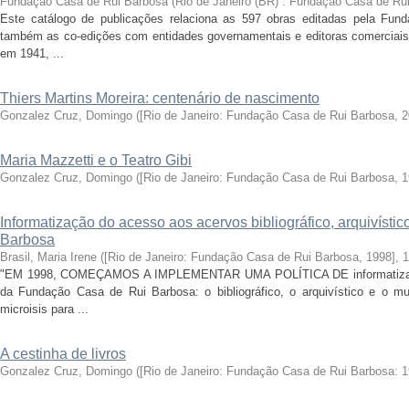
Fundação Casa de Rui Barbosa
(
Rio de Janeiro (BR) : Fundação Casa de Ru
Este catálogo de publicações relaciona as 597 obras editadas pela Fu
também as co-edições com entidades governamentais e editoras comerciais.
em 1941, ...
Thiers Martins Moreira: centenário de nascimento
Gonzalez Cruz, Domingo
(
[Rio de Janeiro: Fundação Casa de Rui Barbosa, 
Maria Mazzetti e o Teatro Gibi
Gonzalez Cruz, Domingo
(
[Rio de Janeiro: Fundação Casa de Rui Barbosa, 
Informatização do acesso aos acervos bibliográfico, arquivíst
Barbosa
Brasil, Maria Irene
(
[Rio de Janeiro: Fundação Casa de Rui Barbosa, 1998]
,
1
"EM 1998, COMEÇAMOS A IMPLEMENTAR UMA POLÍTICA DE informatizaçã
da Fundação Casa de Rui Barbosa: o bibliográfico, o arquivístico e o mu
microisis para ...
A cestinha de livros
Gonzalez Cruz, Domingo
(
[Rio de Janeiro: Fundação Casa de Rui Barbosa: 