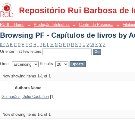
Browsing PF - Capítulos de livros by A
Repositório Rui Barbosa de 
RUBI :: Home
→
Produção Intelectual
→
Centro de Pesquisa
→
Filolog
Browsing PF - Capítulos de livros by A
0-9
A
B
C
D
E
F
G
H
I
J
K
L
M
N
O
P
Q
R
S
T
U
V
W
X
Y
Z
Or enter first few letters:
Order:
Results:
Now showing items 1-1 of 1
Authors Name
Guimarães, Júlio Castañon
[1]
Now showing items 1-1 of 1