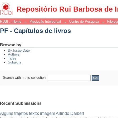
PF - Capítulos de livros
Repositório Rui Barbosa de 
RUBI :: Home
→
Produção Intelectual
→
Centro de Pesquisa
→
Filolog
PF - Capítulos de livros
Browse by
By Issue Date
Authors
Titles
Subjects
Search within this collection:
Recent Submissions
Alguns trajetos texto: imagem Arlindo Daibert