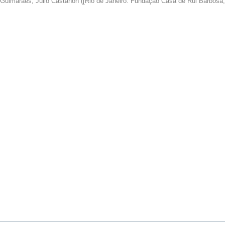
Guimarães, Júlio Castañon
(
[Rio de Janeiro: Fundação Casa de Rui Barbosa,