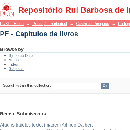
PF - Capítulos de livros
Repositório Rui Barbosa de 
RUBI :: Home
→
Produção Intelectual
→
Centro de Pesquisa
→
Filolog
PF - Capítulos de livros
Browse by
By Issue Date
Authors
Titles
Subjects
Search within this collection:
Recent Submissions
Alguns trajetos texto: imagem Arlindo Daibert