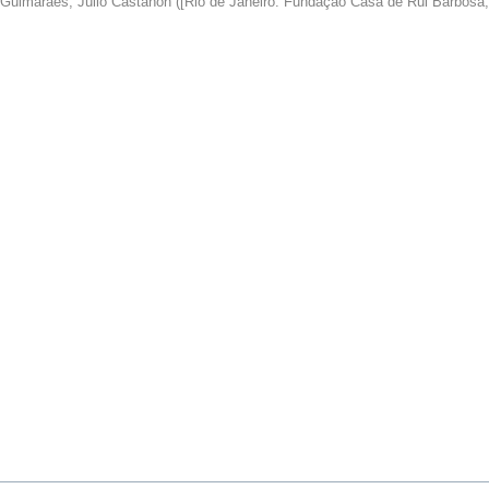
Guimarães, Júlio Castañon
(
[Rio de Janeiro: Fundação Casa de Rui Barbosa,