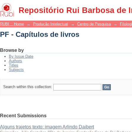
PF - Capítulos de livros
Repositório Rui Barbosa de 
RUBI :: Home
→
Produção Intelectual
→
Centro de Pesquisa
→
Filolog
PF - Capítulos de livros
Browse by
By Issue Date
Authors
Titles
Subjects
Search within this collection:
Recent Submissions
Alguns trajetos texto: imagem Arlindo Daibert