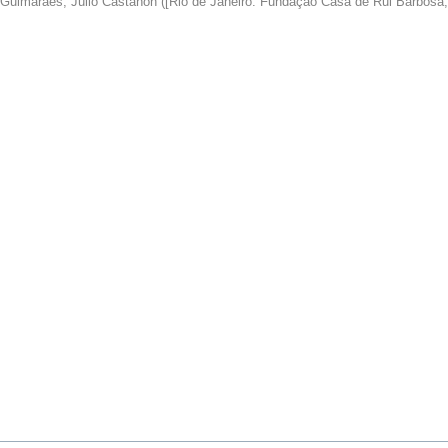
Guimarães, Júlio Castañon
(
[Rio de Janeiro: Fundação Casa de Rui Barbosa,