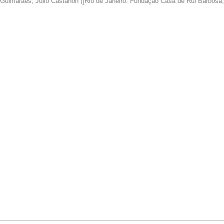
Guimarães, Júlio Castañon
(
[Rio de Janeiro: Fundação Casa de Rui Barbosa,