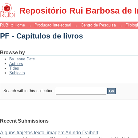
PF - Capítulos de livros
Repositório Rui Barbosa de 
RUBI :: Home
→
Produção Intelectual
→
Centro de Pesquisa
→
Filolog
PF - Capítulos de livros
Browse by
By Issue Date
Authors
Titles
Subjects
Search within this collection:
Recent Submissions
Alguns trajetos texto: imagem Arlindo Daibert