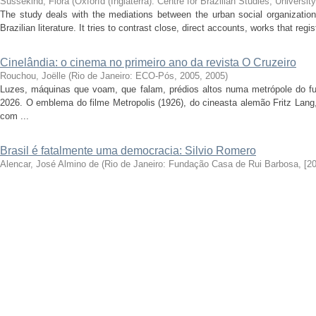
Süssekind, Flora
(
Oxforfd (Inglaterra): Centre for Brazilian Studies, Universit
The study deals with the mediations between the urban social organization
Brazilian literature. It tries to contrast close, direct accounts, works that regist
Cinelândia: o cinema no primeiro ano da revista O Cruzeiro
Rouchou, Joëlle
(
Rio de Janeiro: ECO-Pós, 2005
,
2005
)
Luzes, máquinas que voam, que falam, prédios altos numa metrópole do fu
2026. O emblema do filme Metropolis (1926), do cineasta alemão Fritz Lang
com ...
Brasil é fatalmente uma democracia: Silvio Romero
Alencar, José Almino de
(
Rio de Janeiro: Fundação Casa de Rui Barbosa, [2