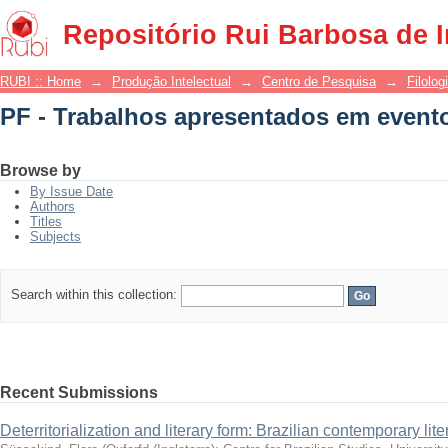
PF - Trabalhos apresentados em event
Repositório Rui Barbosa de 
RUBI :: Home
→
Produção Intelectual
→
Centro de Pesquisa
→
Filolog
PF - Trabalhos apresentados em event
Browse by
By Issue Date
Authors
Titles
Subjects
Search within this collection:
Recent Submissions
Deterritorialization and literary form: Brazilian contemporary li