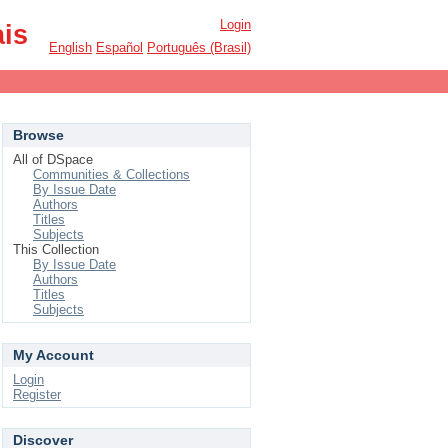
Login
ais
English
Español
Português (Brasil)
Browse
All of DSpace
Communities & Collections
By Issue Date
Authors
Titles
Subjects
This Collection
By Issue Date
Authors
Titles
Subjects
My Account
Login
Register
Discover