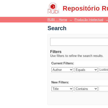
Search
Repositório R
RUBI :: Home
→
Produção Intelectual
Search
Filters
Use filters to refine the search results.
Current Filters:
New Filters: