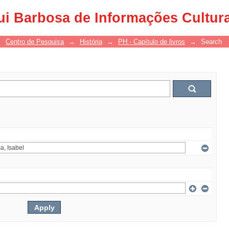
ui Barbosa de Informações Cultur
→
Centro de Pesquisa
→
História
→
PH - Capítulo de livros
→
Search