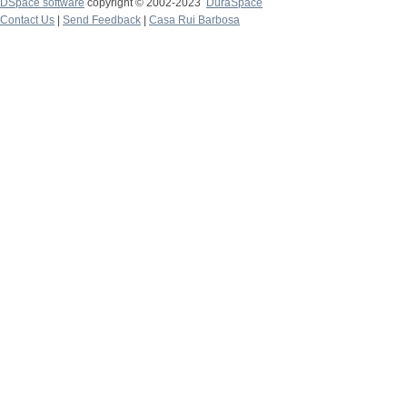
DSpace software
copyright © 2002-2023
DuraSpace
Contact Us
|
Send Feedback
|
Casa Rui Barbosa