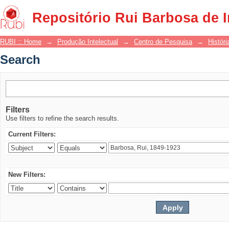
Search
Repositório Rui Barbosa de 
RUBI :: Home
→
Produção Intelectual
→
Centro de Pesquisa
→
Históri
Search
Filters
Use filters to refine the search results.
Current Filters:
New Filters: