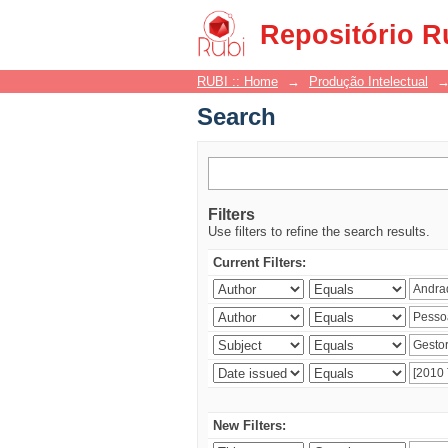
Search
Repositório R
RUBI :: Home
→
Produção Intelectual
Search
Filters
Use filters to refine the search results.
Current Filters:
New Filters: