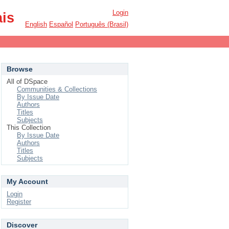
Login
ais
English
Español
Português (Brasil)
Browse
All of DSpace
Communities & Collections
By Issue Date
Authors
Titles
Subjects
This Collection
By Issue Date
Authors
Titles
Subjects
My Account
Login
Register
Discover