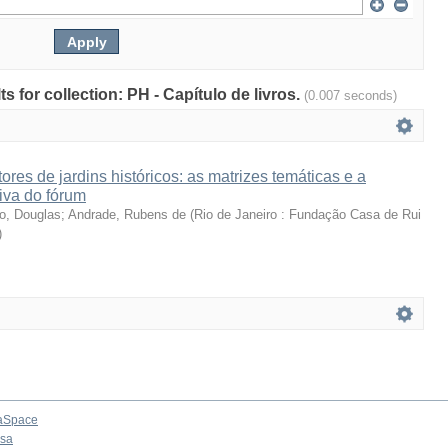
ts for collection: PH - Capítulo de livros.
(0.007 seconds)
ores de jardins históricos: as matrizes temáticas e a
iva do fórum
o, Douglas
;
Andrade, Rubens de
(
Rio de Janeiro : Fundação Casa de Rui
)
aSpace
osa