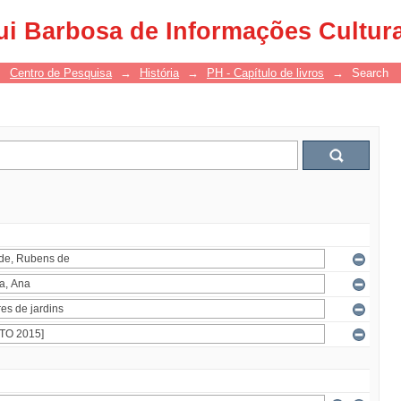
ui Barbosa de Informações Cultur
→
Centro de Pesquisa
→
História
→
PH - Capítulo de livros
→
Search