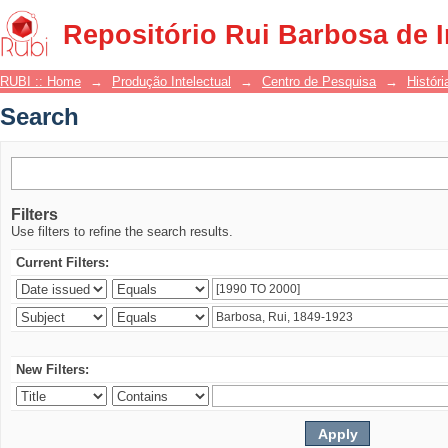
Search
Repositório Rui Barbosa de 
RUBI :: Home
→
Produção Intelectual
→
Centro de Pesquisa
→
Históri
Search
Filters
Use filters to refine the search results.
Current Filters:
New Filters: