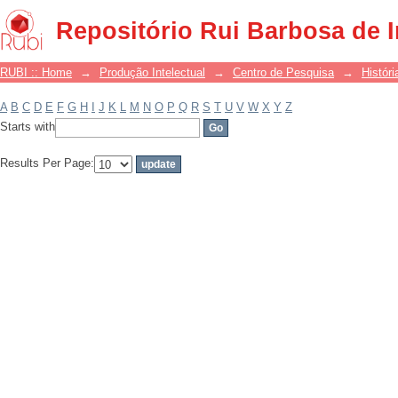
Filter by: Subject
Repositório Rui Barbosa de 
RUBI :: Home
→
Produção Intelectual
→
Centro de Pesquisa
→
Históri
A
B
C
D
E
F
G
H
I
J
K
L
M
N
O
P
Q
R
S
T
U
V
W
X
Y
Z
Starts with
Results Per Page: