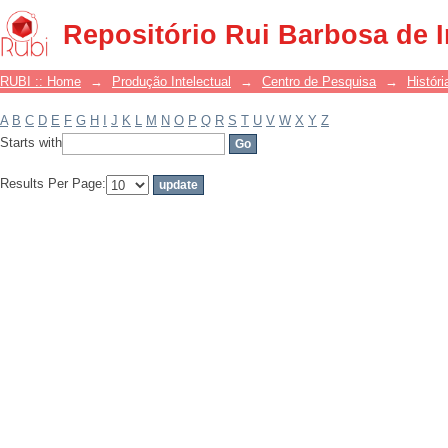
Filter by: Subject
Repositório Rui Barbosa de 
RUBI :: Home
→
Produção Intelectual
→
Centro de Pesquisa
→
Históri
A
B
C
D
E
F
G
H
I
J
K
L
M
N
O
P
Q
R
S
T
U
V
W
X
Y
Z
Starts with
Results Per Page: