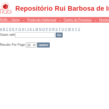
Filter by: Subject
Repositório Rui Barbosa de 
RUBI :: Home
→
Produção Intelectual
→
Centro de Pesquisa
→
Históri
A
B
C
D
E
F
G
H
I
J
K
L
M
N
O
P
Q
R
S
T
U
V
W
X
Y
Z
Starts with
Results Per Page: