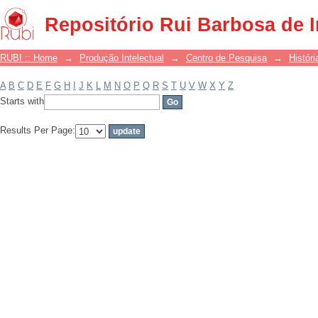
Filter by: Subject
Repositório Rui Barbosa de 
RUBI :: Home
→
Produção Intelectual
→
Centro de Pesquisa
→
Históri
A
B
C
D
E
F
G
H
I
J
K
L
M
N
O
P
Q
R
S
T
U
V
W
X
Y
Z
Starts with
Results Per Page: