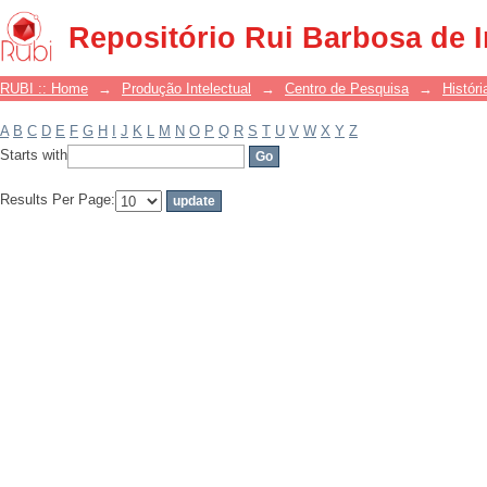
Filter by: Subject
Repositório Rui Barbosa de 
RUBI :: Home
→
Produção Intelectual
→
Centro de Pesquisa
→
Históri
A
B
C
D
E
F
G
H
I
J
K
L
M
N
O
P
Q
R
S
T
U
V
W
X
Y
Z
Starts with
Results Per Page: