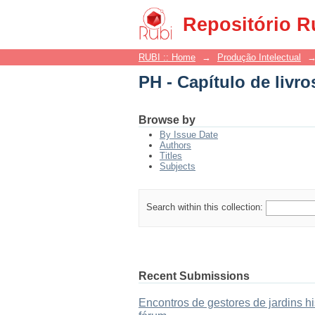
PH - Capítulo de livro
Repositório R
RUBI :: Home
→
Produção Intelectual
PH - Capítulo de livro
Browse by
By Issue Date
Authors
Titles
Subjects
Search within this collection:
Recent Submissions
Encontros de gestores de jardins hi