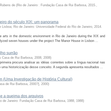
 Rubens de
(
Rio de Janeiro : Fundação Casa de Rui Barbosa, 2015.
,
neiro do século XIX: um panorama
 Lisboa; Rio de Janeiro: Universidade Federal do Rio de Janeiro, 2014.
ve arts in the domestic environment in Rio de Janeiro during the XIX and
alyzed seven houses under the project The Manor House in Lisbon ...
lho surrão
es Casa de Rui Barbosa, 2008
,
2008
)
rimeira procura analisar as idéias correntes sobre a língua nacional nas
 uma historicização desse conceito. A segunda apresenta resultados ...
 (Uma Investigação de História Cultural)
asa de Rui Barbosa, 2000?]
,
2000
)
 e a queima dos arquivos
io de Janeiro: Fundação Casa de Rui Barbosa, 1988
,
1988
)