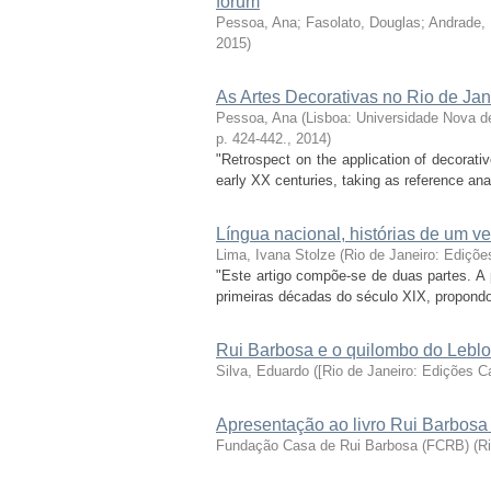
fórum
Pessoa, Ana
;
Fasolato, Douglas
;
Andrade,
2015
)
As Artes Decorativas no Rio de Ja
Pessoa, Ana
(
Lisboa: Universidade Nova de
p. 424-442.
,
2014
)
"Retrospect on the application of decorati
early XX centuries, taking as reference an
Língua nacional, histórias de um ve
Lima, Ivana Stolze
(
Rio de Janeiro: Ediçõ
"Este artigo compõe-se de duas partes. A p
primeiras décadas do século XIX, propondo
Rui Barbosa e o quilombo do Leblon
Silva, Eduardo
(
[Rio de Janeiro: Edições C
Apresentação ao livro Rui Barbosa
Fundação Casa de Rui Barbosa (FCRB)
(
R