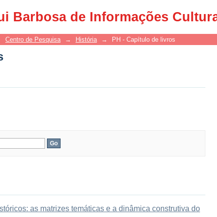
s
ui Barbosa de Informações Cultur
→
Centro de Pesquisa
→
História
→
PH - Capítulo de livros
s
stóricos: as matrizes temáticas e a dinâmica construtiva do