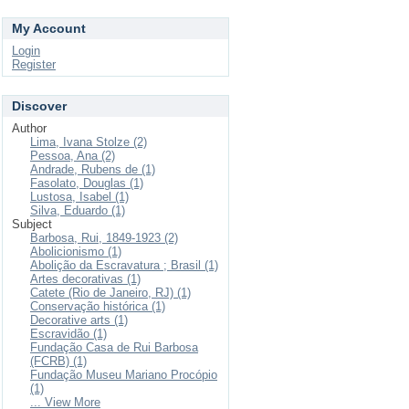
My Account
Login
Register
Discover
Author
Lima, Ivana Stolze (2)
Pessoa, Ana (2)
Andrade, Rubens de (1)
Fasolato, Douglas (1)
Lustosa, Isabel (1)
Silva, Eduardo (1)
Subject
Barbosa, Rui, 1849-1923 (2)
Abolicionismo (1)
Abolição da Escravatura ; Brasil (1)
Artes decorativas (1)
Catete (Rio de Janeiro, RJ) (1)
Conservação histórica (1)
Decorative arts (1)
Escravidão (1)
Fundação Casa de Rui Barbosa
(FCRB) (1)
Fundação Museu Mariano Procópio
(1)
... View More