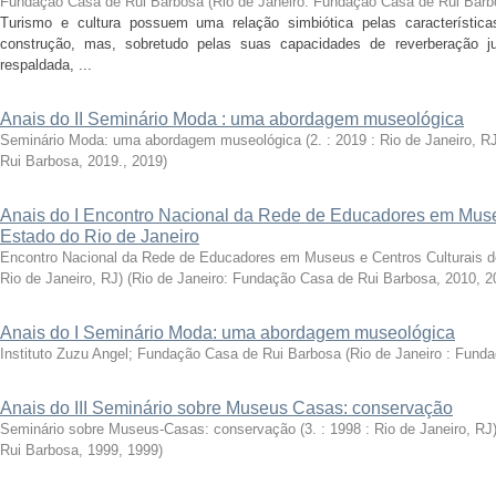
Fundação Casa de Rui Barbosa
(
Rio de Janeiro: Fundação Casa de Rui Barb
Turismo e cultura possuem uma relação simbiótica pelas característic
construção, mas, sobretudo pelas suas capacidades de reverberação j
respaldada, ...
Anais do II Seminário Moda : uma abordagem museológica
Seminário Moda: uma abordagem museológica (2. : 2019 : Rio de Janeiro, RJ
Rui Barbosa, 2019.
,
2019
)
Anais do I Encontro Nacional da Rede de Educadores em Muse
Estado do Rio de Janeiro
Encontro Nacional da Rede de Educadores em Museus e Centros Culturais do 
Rio de Janeiro, RJ)
(
Rio de Janeiro: Fundação Casa de Rui Barbosa, 2010
,
2
Anais do I Seminário Moda: uma abordagem museológica
Instituto Zuzu Angel; Fundação Casa de Rui Barbosa
(
Rio de Janeiro : Fund
Anais do III Seminário sobre Museus Casas: conservação
Seminário sobre Museus-Casas: conservação (3. : 1998 : Rio de Janeiro, RJ
Rui Barbosa, 1999
,
1999
)