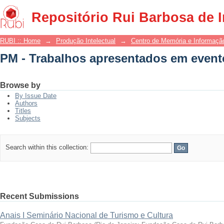
PM - Trabalhos apresentados em event
Repositório Rui Barbosa de 
RUBI :: Home
→
Produção Intelectual
→
Centro de Memória e Informaçã
PM - Trabalhos apresentados em event
Browse by
By Issue Date
Authors
Titles
Subjects
Search within this collection:
Recent Submissions
Anais I Seminário Nacional de Turismo e Cultura