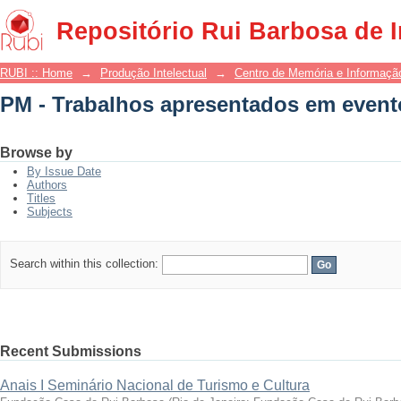
PM - Trabalhos apresentados em event
Repositório Rui Barbosa de 
RUBI :: Home
→
Produção Intelectual
→
Centro de Memória e Informaçã
PM - Trabalhos apresentados em event
Browse by
By Issue Date
Authors
Titles
Subjects
Search within this collection:
Recent Submissions
Anais I Seminário Nacional de Turismo e Cultura