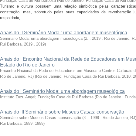
Fundação Casa de Rui Barbosa
(
Rio de Janeiro: Fundação Casa de Rui Barb
Turismo e cultura possuem uma relação simbiótica pelas característic
construção, mas, sobretudo pelas suas capacidades de reverberação j
respaldada, ...
Anais do II Seminário Moda : uma abordagem museológica
Seminário Moda: uma abordagem museológica (2. : 2019 : Rio de Janeiro, RJ
Rui Barbosa, 2019.
,
2019
)
Anais do I Encontro Nacional da Rede de Educadores em Muse
Estado do Rio de Janeiro
Encontro Nacional da Rede de Educadores em Museus e Centros Culturais do 
Rio de Janeiro, RJ)
(
Rio de Janeiro: Fundação Casa de Rui Barbosa, 2010
,
2
Anais do I Seminário Moda: uma abordagem museológica
Instituto Zuzu Angel; Fundação Casa de Rui Barbosa
(
Rio de Janeiro : Fund
Anais do III Seminário sobre Museus Casas: conservação
Seminário sobre Museus-Casas: conservação (3. : 1998 : Rio de Janeiro, RJ
Rui Barbosa, 1999
,
1999
)