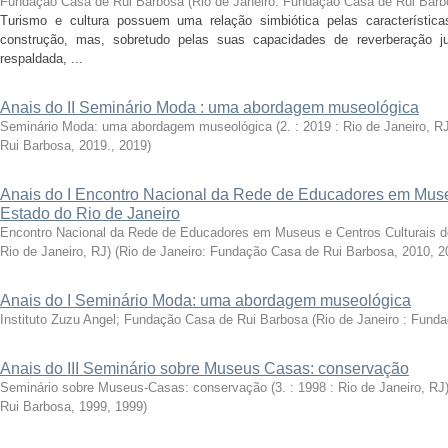
Fundação Casa de Rui Barbosa
(
Rio de Janeiro: Fundação Casa de Rui Barb
Turismo e cultura possuem uma relação simbiótica pelas característic
construção, mas, sobretudo pelas suas capacidades de reverberação j
respaldada, ...
Anais do II Seminário Moda : uma abordagem museológica
Seminário Moda: uma abordagem museológica (2. : 2019 : Rio de Janeiro, RJ
Rui Barbosa, 2019.
,
2019
)
Anais do I Encontro Nacional da Rede de Educadores em Muse
Estado do Rio de Janeiro
Encontro Nacional da Rede de Educadores em Museus e Centros Culturais do 
Rio de Janeiro, RJ)
(
Rio de Janeiro: Fundação Casa de Rui Barbosa, 2010
,
2
Anais do I Seminário Moda: uma abordagem museológica
Instituto Zuzu Angel; Fundação Casa de Rui Barbosa
(
Rio de Janeiro : Fund
Anais do III Seminário sobre Museus Casas: conservação
Seminário sobre Museus-Casas: conservação (3. : 1998 : Rio de Janeiro, RJ
Rui Barbosa, 1999
,
1999
)