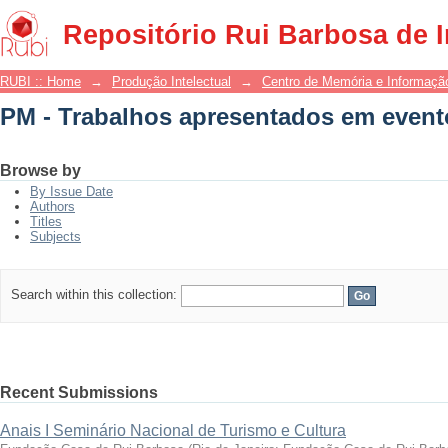
PM - Trabalhos apresentados em event
Repositório Rui Barbosa de 
RUBI :: Home
→
Produção Intelectual
→
Centro de Memória e Informaçã
PM - Trabalhos apresentados em event
Browse by
By Issue Date
Authors
Titles
Subjects
Search within this collection:
Recent Submissions
Anais I Seminário Nacional de Turismo e Cultura