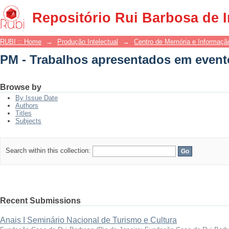
PM - Trabalhos apresentados em event
Repositório Rui Barbosa de 
RUBI :: Home
→
Produção Intelectual
→
Centro de Memória e Informaçã
PM - Trabalhos apresentados em event
Browse by
By Issue Date
Authors
Titles
Subjects
Search within this collection:
Recent Submissions
Anais I Seminário Nacional de Turismo e Cultura