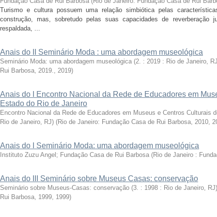
Fundação Casa de Rui Barbosa
(
Rio de Janeiro: Fundação Casa de Rui Barb
Turismo e cultura possuem uma relação simbiótica pelas característic
construção, mas, sobretudo pelas suas capacidades de reverberação j
respaldada, ...
Anais do II Seminário Moda : uma abordagem museológica
Seminário Moda: uma abordagem museológica (2. : 2019 : Rio de Janeiro, RJ
Rui Barbosa, 2019.
,
2019
)
Anais do I Encontro Nacional da Rede de Educadores em Muse
Estado do Rio de Janeiro
Encontro Nacional da Rede de Educadores em Museus e Centros Culturais do 
Rio de Janeiro, RJ)
(
Rio de Janeiro: Fundação Casa de Rui Barbosa, 2010
,
2
Anais do I Seminário Moda: uma abordagem museológica
Instituto Zuzu Angel; Fundação Casa de Rui Barbosa
(
Rio de Janeiro : Fund
Anais do III Seminário sobre Museus Casas: conservação
Seminário sobre Museus-Casas: conservação (3. : 1998 : Rio de Janeiro, RJ
Rui Barbosa, 1999
,
1999
)