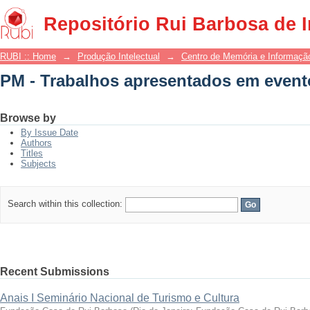
PM - Trabalhos apresentados em event
Repositório Rui Barbosa de 
RUBI :: Home
→
Produção Intelectual
→
Centro de Memória e Informaçã
PM - Trabalhos apresentados em event
Browse by
By Issue Date
Authors
Titles
Subjects
Search within this collection:
Recent Submissions
Anais I Seminário Nacional de Turismo e Cultura