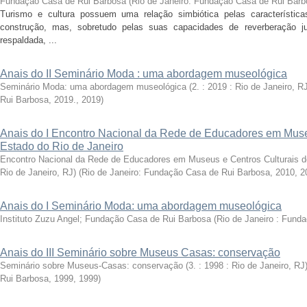
Fundação Casa de Rui Barbosa
(
Rio de Janeiro: Fundação Casa de Rui Barb
Turismo e cultura possuem uma relação simbiótica pelas característic
construção, mas, sobretudo pelas suas capacidades de reverberação j
respaldada, ...
Anais do II Seminário Moda : uma abordagem museológica
Seminário Moda: uma abordagem museológica (2. : 2019 : Rio de Janeiro, RJ
Rui Barbosa, 2019.
,
2019
)
Anais do I Encontro Nacional da Rede de Educadores em Muse
Estado do Rio de Janeiro
Encontro Nacional da Rede de Educadores em Museus e Centros Culturais do 
Rio de Janeiro, RJ)
(
Rio de Janeiro: Fundação Casa de Rui Barbosa, 2010
,
2
Anais do I Seminário Moda: uma abordagem museológica
Instituto Zuzu Angel; Fundação Casa de Rui Barbosa
(
Rio de Janeiro : Fund
Anais do III Seminário sobre Museus Casas: conservação
Seminário sobre Museus-Casas: conservação (3. : 1998 : Rio de Janeiro, RJ
Rui Barbosa, 1999
,
1999
)