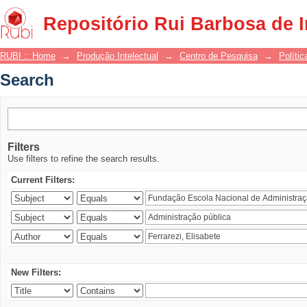
Search
Repositório Rui Barbosa de 
RUBI :: Home
→
Produção Intelectual
→
Centro de Pesquisa
→
Polític
Search
Filters
Use filters to refine the search results.
Current Filters:
New Filters: