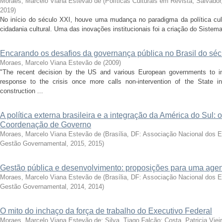
Moraes, Marcelo Viana Estevão de
(
Políticas Culturais em Revista, Salvador, 
2019
)
No início do século XXI, houve uma mudança no paradigma da política cultu
cidadania cultural. Uma das inovações institucionais foi a criação do Sistema 
Encarando os desafios da governança pública no Brasil do séc
Moraes, Marcelo Viana Estevão de
(
2009
)
"The recent decision by the US and various European governments to in
response to the crisis once more calls non-intervention of the Stat
construction ...
A política externa brasileira e a integração da América do Sul: o
Coordenação de Governo
Moraes, Marcelo Viana Estevão de
(
Brasília, DF: Associação Nacional dos E
Gestão Governamental, 2015
,
2015
)
Gestão pública e desenvolvimento: proposições para uma age
Moraes, Marcelo Viana Estevão de
(
Brasília, DF: Associação Nacional dos E
Gestão Governamental, 2014
,
2014
)
O mito do inchaço da força de trabalho do Executivo Federal
Moraes, Marcelo Viana Estevão de
;
Silva, Tiago Falcão
;
Costa, Patricia Viei