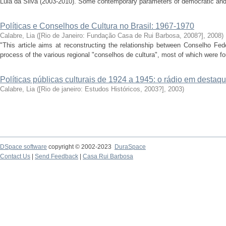
Lula da Silva (2003-2010). Some contemporary parameters of democratic and pa
Políticas e Conselhos de Cultura no Brasil: 1967-1970
Calabre, Lia
(
[Rio de Janeiro: Fundação Casa de Rui Barbosa, 2008?]
,
2008
)
"This article aims at reconstructing the relationship between Conselho Fed
process of the various regional "conselhos de cultura", most of which were f
Políticas públicas culturais de 1924 a 1945: o rádio em destaq
Calabre, Lia
(
[Rio de janeiro: Estudos Históricos, 2003?]
,
2003
)
DSpace software
copyright © 2002-2023
DuraSpace
Contact Us
|
Send Feedback
|
Casa Rui Barbosa