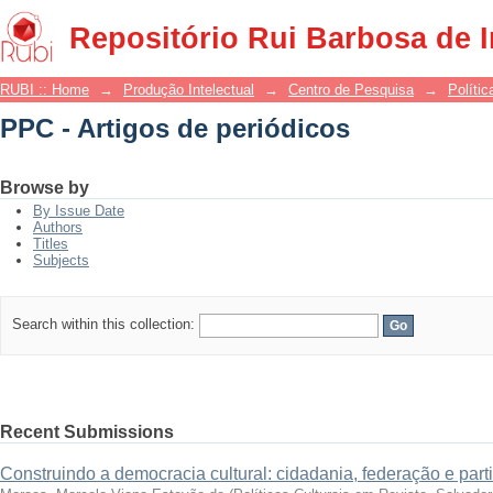
PPC - Artigos de periódicos
Repositório Rui Barbosa de 
RUBI :: Home
→
Produção Intelectual
→
Centro de Pesquisa
→
Polític
PPC - Artigos de periódicos
Browse by
By Issue Date
Authors
Titles
Subjects
Search within this collection:
Recent Submissions
Construindo a democracia cultural: cidadania, federação e part