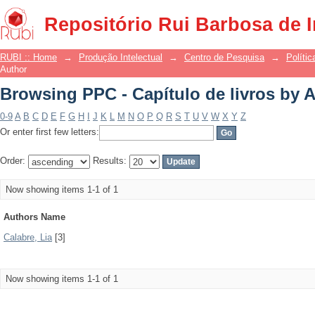
Browsing PPC - Capítulo de livros by 
Repositório Rui Barbosa de 
RUBI :: Home
→
Produção Intelectual
→
Centro de Pesquisa
→
Polític
Author
Browsing PPC - Capítulo de livros by 
0-9
A
B
C
D
E
F
G
H
I
J
K
L
M
N
O
P
Q
R
S
T
U
V
W
X
Y
Z
Or enter first few letters:
Order:
Results:
Now showing items 1-1 of 1
Authors Name
Calabre, Lia
[3]
Now showing items 1-1 of 1