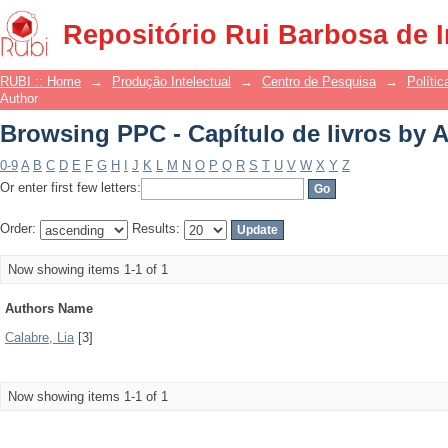
Browsing PPC - Capítulo de livros by 
Repositório Rui Barbosa de 
RUBI :: Home
→
Produção Intelectual
→
Centro de Pesquisa
→
Polític
Author
Browsing PPC - Capítulo de livros by 
0-9
A
B
C
D
E
F
G
H
I
J
K
L
M
N
O
P
Q
R
S
T
U
V
W
X
Y
Z
Or enter first few letters:
Order:
Results:
Now showing items 1-1 of 1
Authors Name
Calabre, Lia
[3]
Now showing items 1-1 of 1