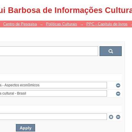
ui Barbosa de Informações Cultur
→
Centro de Pesquisa
→
Políticas Culturais
→
PPC - Capítulo de livros