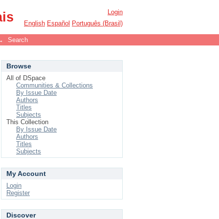
Login
ais
English
Español
Português (Brasil)
→
Search
Browse
All of DSpace
Communities & Collections
By Issue Date
Authors
Titles
Subjects
This Collection
By Issue Date
Authors
Titles
Subjects
My Account
Login
Register
Discover