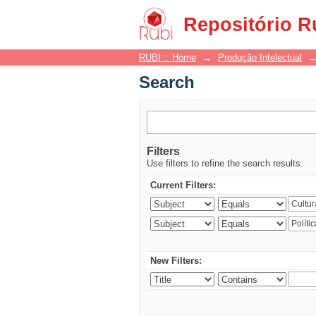
Search
Repositório R
RUBI :: Home
→
Produção Intelectual
Search
Filters
Use filters to refine the search results.
Current Filters:
New Filters: