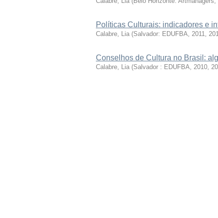
Calabre, Lia
(
Belo Horizonte: Artmanagers,
Políticas Culturais: indicadores e
Calabre, Lia
(
Salvador: EDUFBA, 2011
,
20
Conselhos de Cultura no Brasil: a
Calabre, Lia
(
Salvador : EDUFBA, 2010
,
20