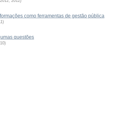
 2012
,
2012
)
 informações como ferramentas de gestão pública
11
)
lgumas questões
10
)