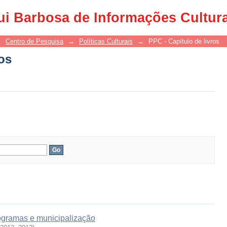
ros
ui Barbosa de Informações Cultur
→
Centro de Pesquisa
→
Políticas Culturais
→
PPC - Capítulo de livros
ros
programas e municipalização