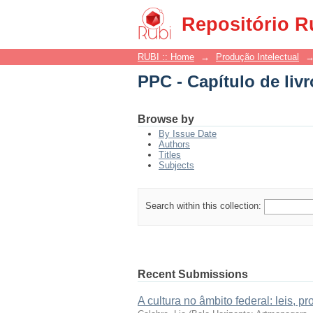
PPC - Capítulo de liv
Repositório R
RUBI :: Home
→
Produção Intelectual
PPC - Capítulo de liv
Browse by
By Issue Date
Authors
Titles
Subjects
Search within this collection:
Recent Submissions
A cultura no âmbito federal: leis, 