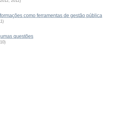
 2012
,
2012
)
 informações como ferramentas de gestão pública
11
)
lgumas questões
10
)