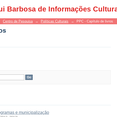
ros
ui Barbosa de Informações Cultur
→
Centro de Pesquisa
→
Políticas Culturais
→
PPC - Capítulo de livros
ros
programas e municipalização