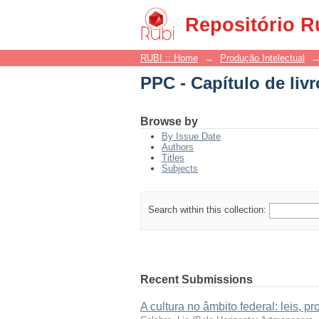
PPC - Capítulo de liv
Repositório R
RUBI :: Home
→
Produção Intelectual
PPC - Capítulo de liv
Browse by
By Issue Date
Authors
Titles
Subjects
Search within this collection:
Recent Submissions
A cultura no âmbito federal: leis, 