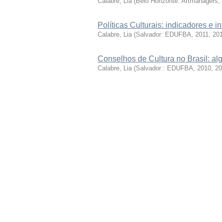
Calabre, Lia
(
Belo Horizonte: Artmanagers,
Políticas Culturais: indicadores e
Calabre, Lia
(
Salvador: EDUFBA, 2011
,
20
Conselhos de Cultura no Brasil: a
Calabre, Lia
(
Salvador : EDUFBA, 2010
,
20