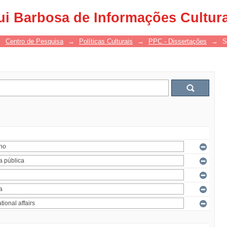
ui Barbosa de Informações Cultur
→
Centro de Pesquisa
→
Políticas Culturais
→
PPC - Dissertações
→
S