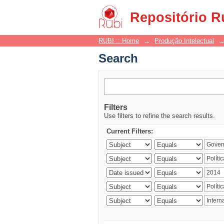
Search
Repositório R
RUBI :: Home
→
Produção Intelectual
Search
Filters
Use filters to refine the search results.
Current Filters: