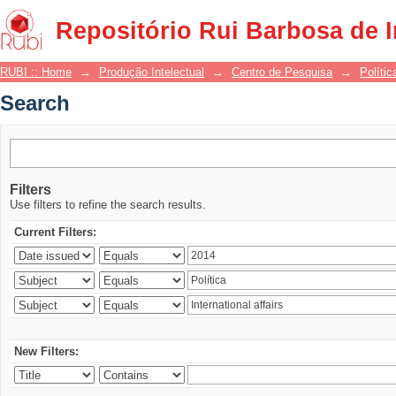
Search
Repositório Rui Barbosa de 
RUBI :: Home
→
Produção Intelectual
→
Centro de Pesquisa
→
Polític
Search
Filters
Use filters to refine the search results.
Current Filters:
New Filters: