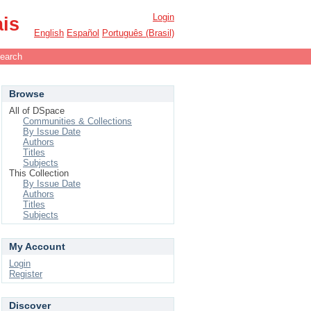
Login
ais
English
Español
Português (Brasil)
earch
Browse
All of DSpace
Communities & Collections
By Issue Date
Authors
Titles
Subjects
This Collection
By Issue Date
Authors
Titles
Subjects
My Account
Login
Register
Discover