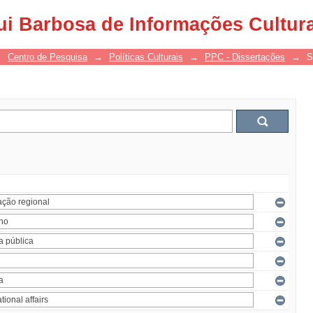
ui Barbosa de Informações Cultur
→
Centro de Pesquisa
→
Políticas Culturais
→
PPC - Dissertações
→
S