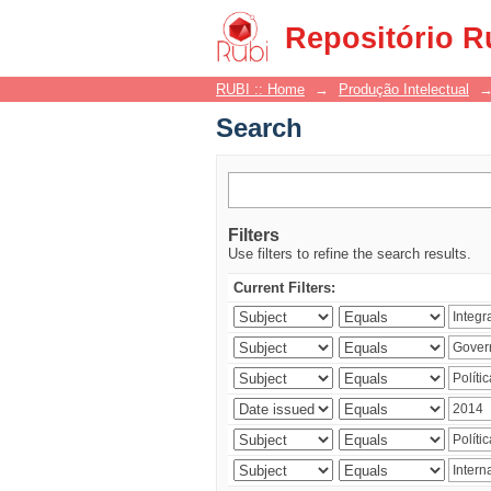
Search
Repositório R
RUBI :: Home
→
Produção Intelectual
Search
Filters
Use filters to refine the search results.
Current Filters: