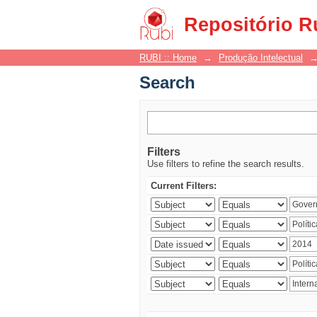
Search
Repositório R
RUBI :: Home
→
Produção Intelectual
Search
Filters
Use filters to refine the search results.
Current Filters: