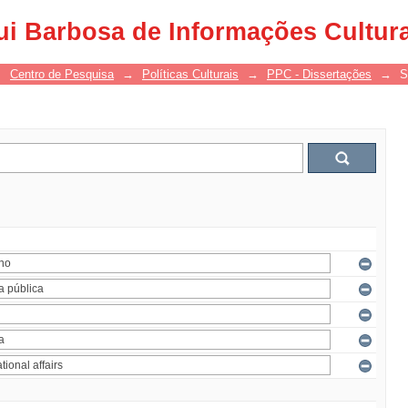
ui Barbosa de Informações Cultur
→
Centro de Pesquisa
→
Políticas Culturais
→
PPC - Dissertações
→
S