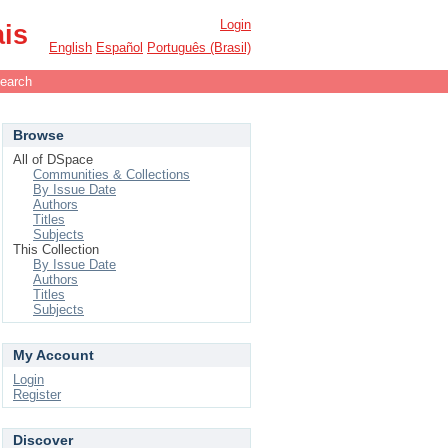
Login
ais
English
Español
Português (Brasil)
earch
Browse
All of DSpace
Communities & Collections
By Issue Date
Authors
Titles
Subjects
This Collection
By Issue Date
Authors
Titles
Subjects
My Account
Login
Register
Discover