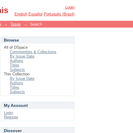
Login
ais
English
Español
Português (Brasil)
a
→
Teses
→
Search
Browse
All of DSpace
Communities & Collections
By Issue Date
Authors
Titles
Subjects
This Collection
By Issue Date
Authors
Titles
Subjects
My Account
Login
Register
Discover