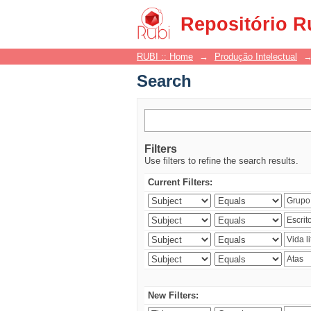
Search
Repositório R
RUBI :: Home
→
Produção Intelectual
Search
Filters
Use filters to refine the search results.
Current Filters:
New Filters: