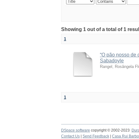
Showing 1 out of a total of 1 resu
1
“O pão nosso de c
Sabadoyle
Rangel, Rosângela Fl
1
DSpace software
copyright © 2002-2023
Dur
Contact Us
|
Send Feedback
|
Casa Rui Barb