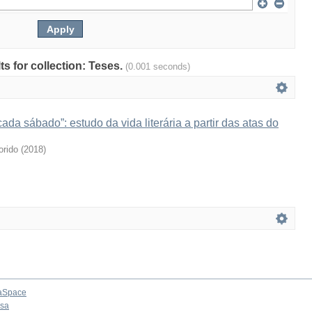
lts for collection: Teses.
(0.001 seconds)
ada sábado”: estudo da vida literária a partir das atas do
orido
(
2018
)
aSpace
osa