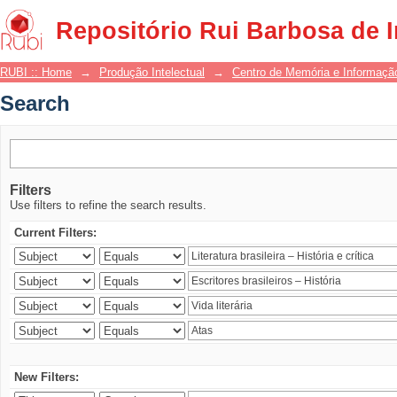
Search
Repositório Rui Barbosa de 
RUBI :: Home
→
Produção Intelectual
→
Centro de Memória e Informaçã
Search
Filters
Use filters to refine the search results.
Current Filters:
New Filters: