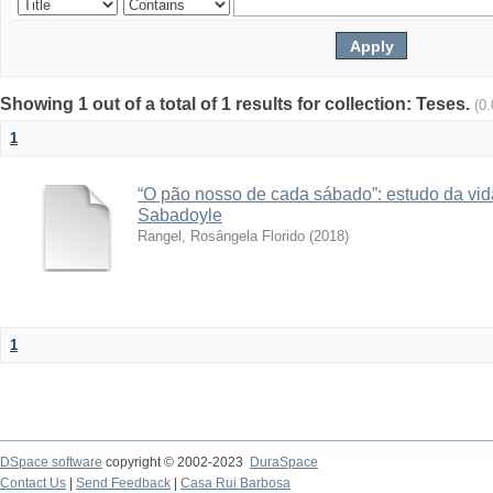
Showing 1 out of a total of 1 results for collection: Teses.
(0
1
“O pão nosso de cada sábado”: estudo da vida l
Sabadoyle
Rangel, Rosângela Florido
(
2018
)
1
DSpace software
copyright © 2002-2023
DuraSpace
Contact Us
|
Send Feedback
|
Casa Rui Barbosa