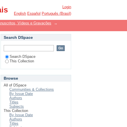
nuscritos, Vídeos e
Login
ais
English
Español
Português (Brasil)
uscritos, Vídeos e Gravações
→
Search DSpace
Search DSpace
This Collection
Browse
All of DSpace
Communities & Collections
By Issue Date
Authors
Titles
Subjects
This Collection
By Issue Date
Authors
Titles