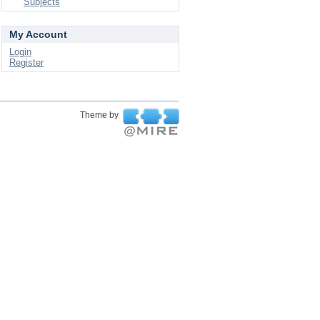
Subjects
My Account
Login
Register
Theme by