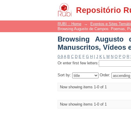
Browsing Augusto d
Repositório R
Gravações by Title
RUBI :: Home
→
Eventos e Sites Temáti
Browsing Augusto de Campos: Poemas, Pub
Browsing Augusto 
Manuscritos, Vídeos e
0-9
A
B
C
D
E
F
G
H
I
J
K
L
M
N
O
P
Q
R
Or enter first few letters:
Sort by:
Order:
Now showing items 1-0 of 1
Now showing items 1-0 of 1