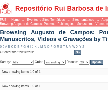
Browsing Augusto de Campos: Poema
Repositório Rui Barbosa de 
Gravações by Title
RUBI :: Home
→
Eventos e Sites Temáticos
→
Sites temáticos
→
Augu
Browsing Augusto de Campos: Poemas, Publicações, Manuscritos, Vídeos e
Browsing Augusto de Campos: Poe
Manuscritos, Vídeos e Gravações by Ti
0-9
A
B
C
D
E
F
G
H
I
J
K
L
M
N
O
P
Q
R
S
T
U
V
W
X
Y
Z
Or enter first few letters:
Sort by:
Order:
Results:
Now showing items 1-0 of 1
Now showing items 1-0 of 1