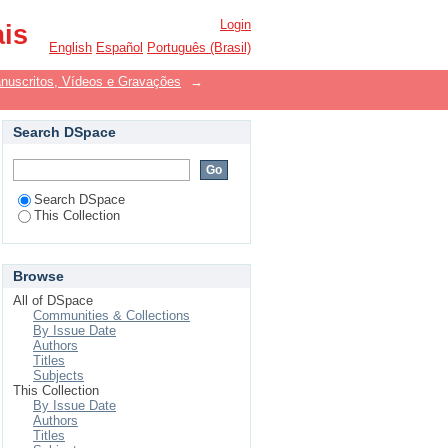
nuscritos, Vídeos e
Login
ais
English
Español
Português (Brasil)
uscritos, Vídeos e Gravações
→
Search DSpace
Search DSpace
This Collection
Browse
All of DSpace
Communities & Collections
By Issue Date
Authors
Titles
Subjects
This Collection
By Issue Date
Authors
Titles