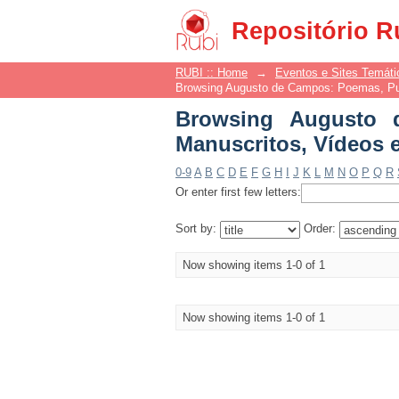
Browsing Augusto d
Repositório R
Gravações by Title
RUBI :: Home
→
Eventos e Sites Temáti
Browsing Augusto de Campos: Poemas, Pub
Browsing Augusto 
Manuscritos, Vídeos e
0-9
A
B
C
D
E
F
G
H
I
J
K
L
M
N
O
P
Q
R
Or enter first few letters:
Sort by:
Order:
Now showing items 1-0 of 1
Now showing items 1-0 of 1