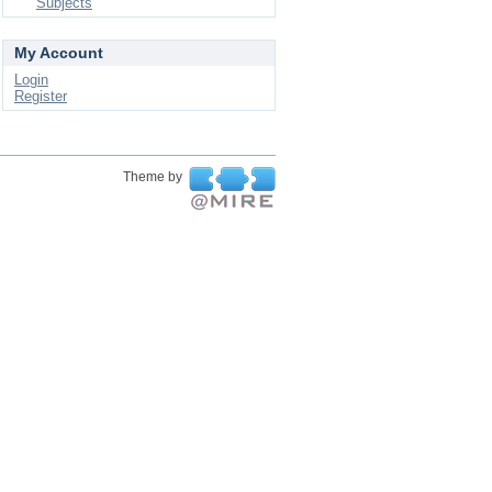
Subjects
My Account
Login
Register
Theme by