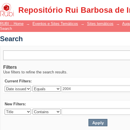
Search
Repositório Rui Barbosa de 
RUBI :: Home
→
Eventos e Sites Temáticos
→
Sites temáticos
→
Augu
Search
Search
Filters
Use filters to refine the search results.
Current Filters:
New Filters: